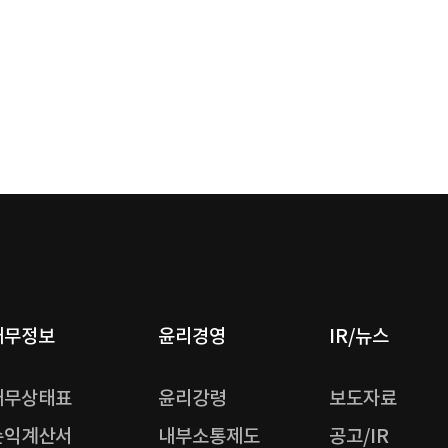
재무정보
윤리경영
IR/뉴스
재무상태표
윤리강령
보도자료
손익계산서
내부소통제도
공고/IR