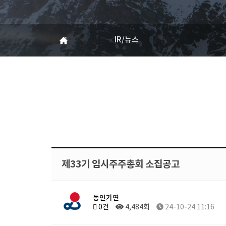
IR/뉴스
제33기 임시주주총회 소집공고
동인기연
0건
4,484회
24-10-24 11:16