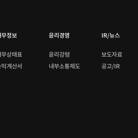
재무정보
윤리경영
IR/뉴스
재무상태표
윤리강령
보도자료
손익계산서
내부소통제도
공고/IR