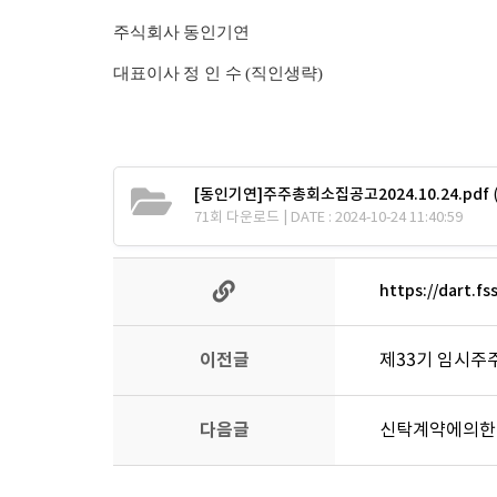
주식회사 동인기연
대표이사 정 인 수 (직인생략)
[동인기연]주주총회소집공고2024.10.24.pdf
71회 다운로드 | DATE : 2024-10-24 11:40:59
https://dart.f
이전글
제33기 임시주
다음글
신탁계약에의한