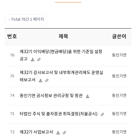
Total 76건
1 페이지
번호
제목
글쓴이
제32기 이익배당(현금배당)을 위한 기준일 설정
76
동인기연
공고
제32기 감사보고서 및 내부회계관리제도 운영실
75
동인기연
태보고서
74
동인기연 공시정보 관리규정 및 정관
동인기연
73
타법인 주식 및 출자증권 취득결정(자율공시)
동인기연
72
제32기 사업보고서
동인기연