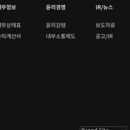
재무정보
윤리경영
IR/뉴스
재무상태표
윤리강령
보도자료
손익계산서
내부소통제도
공고/IR