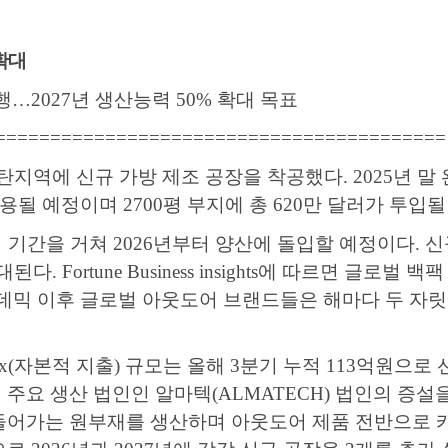
확대
행
…2027
년 생산능력
50%
확대 목표
=========================================
탄지역에 신규 가방 제조 공장을 착공했다
. 2025
년 말
사용될 예정이며
2700
평 부지에 총
620
만 달러가 투입될
비 기간을 거쳐
2026
년부터 양산에 돌입할 예정이다
.
신
기대된다
.
Fortune Business insights
에 따르면 글로벌 백팩
데믹 이후 글로벌 아웃도어 브랜드들은 해마다 두 자릿
x(
자본적 지출
)
규모는 올해
3
분기 누적
113
억원으로 
 주요 생산 법인인 알마텍
(ALMATECH)
법인의 증설
들어가는 원부재를 생산하며 아웃도어 제품 전반으로 