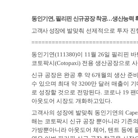
동인기연
,
필리핀 신규공장 착공
…
생산능력 
고객사 성장에
발맞춰 선제적으로 투자 진
===============================
동인기연
(111380)
이
11
월
26
일 필리핀 바
코토팍시
(Cotopaxi)
전용 생산공장으로 
신규 공장은 완공 후 약
6
개월의 생산 준
수 있으며 최대 약
3200
만 달러 매출이 
로 성장할 것으로 전망된다
.
코로나
19
팬
아웃도어 시장도 개화하고있다
.
고객사의 성장에 발맞춰 동인기연의
Cape
해는 코토팍시 신규 공장 뿐아니라 기존의
가방뿐아니라 아웃도어 체어
,
텐트 등에 