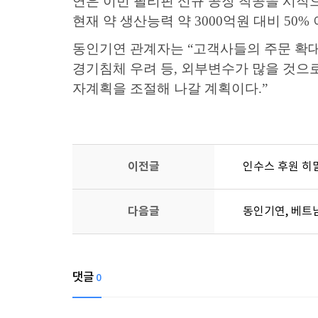
연은 이번 필리핀 신규 공장 착공을 시작
현재 약 생산능력 약
3000
억원 대비
50%
동인기연 관계자는
“
고객사들의 주문 확
경기침체 우려 등
,
외부변수가 많을 것으
자계획을 조절해 나갈 계획이다
.”
이전글
인수스 후원 히
다음글
동인기연, 베트
댓글
0