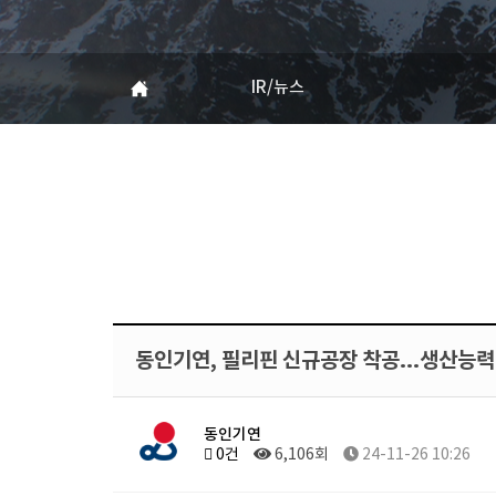
IR/뉴스
동인기연, 필리핀 신규공장 착공…생산능력
동인기연
0건
6,106회
24-11-26 10:26